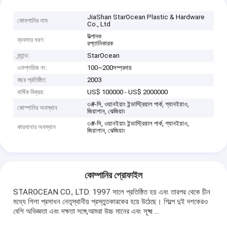
JiaShan StarOcean Plastic & Hardware
কোমপানির নাম
Co., Ltd
উত্পাদক
ব্যবসার ধরণ:
রপ্তানিকারক
ব্র্যান্ড:
StarOcean
এমপ্লয়িজ নং:
100~200সম্প্রদায়
বছর প্রতিষ্ঠিত:
2003
বার্ষিক বিক্রয়:
US$ 100000 - US$ 2000000
৩#-সি, ওয়ানইয়াং ইন্ডাস্ট্রিয়াল পার্ক, গ্যানইয়াও,
কোম্পানির অবস্থান
জিয়াশান, ঝেজিয়াং
৩#-সি, ওয়ানইয়াং ইন্ডাস্ট্রিয়াল পার্ক, গ্যানইয়াও,
কারখানার অবস্থান
জিয়াশান, ঝেজিয়াং
কোম্পানির প্রোফাইল
STAROCEAN CO., LTD. 1997 সালে প্রতিষ্ঠিত হয় এবং তারপর থেকে চীন
মধ্যে শিলা প্রসাধন নেতৃস্থানীয় প্রস্তুতকারকের হয়ে উঠেছে। শিল্পে দুই দশকেরও
বেশি অভিজ্ঞতা এবং দক্ষতা সঙ্গে,আমরা উচ্চ মানের এবং সূক্ষ্ম ...