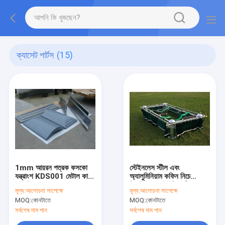
ক্যাসেট পার্টস
(15)
1mm আয়রন পত্রক কসকো
স্টেইনলেস স্টীল এবং
যন্ত্রাংশ KDS001 মেটাল কাটস
অ্যালুমিনিয়াম কফিন নিচে
প্রকৃতি রঙ জড়ো
ডিভাইস কবর ইউনিভার্সাল
মূল্য:
আলোচনা সাপেক্ষে
মূল্য:
আলোচনা সাপেক্ষে
হার্ডওয়্যার LD01
MOQ:
কোনটাতে
MOQ:
কোনটাতে
সর্বশেষ দাম পান
সর্বশেষ দাম পান