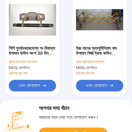
পিপি পুনর্ব্যবহারযোগ্য অ-বিষাক্ত
উচ্চ মানের অ্যালুমিনিয়াম খাদ
উপাদান কফিন অংশ 30 দিন
উপাদান গির্জা ট্রাক কফিন
দ্রুত ডেলিভারি কিট মডেল.ই
হার্ডওয়্যার CT01
মূল্য:
আলোচনা সাপেক্ষে
মূল্য:
আলোচনা সাপেক্ষে
MOQ:
কোনটাতে
MOQ:
কোনটাতে
সর্বশেষ দাম পান
সর্বশেষ দাম পান
এখন যোগাযোগ
এখন যোগাযোগ
আপনার সময় বাঁচান
আমাদের সাথে সেরা পণ্য যোগাযোগ করুন।