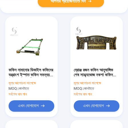
আপনার প্রয়োজনীয়তা দিন
কফিন নামানোর ডিভাইস কফিনের
ব্রোঞ্জ রজন কফিন আনুষাঙ্গিক
যন্ত্রাংশ ইস্পাত কফিন সমন্বয়
শেষ সান্ধ্যভোজ নকশা কফিন
বিছানা শক্তিশালী LD02
কোণ প্লেক RSL01
মূল্য:
আলোচনা সাপেক্ষে
মূল্য:
আলোচনা সাপেক্ষে
MOQ:
কোনটাতে
MOQ:
কোনটাতে
সর্বশেষ দাম পান
সর্বশেষ দাম পান
এখন যোগাযোগ
এখন যোগাযোগ