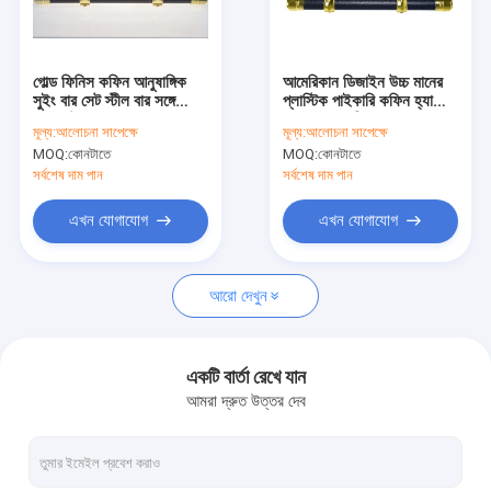
কারখানা ভ্রমণ
মান নিয়ন্ত্রণ
গোল্ড ফিনিস কফিন আনুষাঙ্গিক
আমেরিকান ডিজাইন উচ্চ মানের
সুইং বার সেট স্টীল বার সঙ্গে
প্লাস্টিক পাইকারি কফিন হ্যান্ডেল
আমাদের সাথে যোগাযোগ করুন
ABS উপাদান
সূক্ষ্ম প্রসাধন বি
মূল্য:
আলোচনা সাপেক্ষে
মূল্য:
আলোচনা সাপেক্ষে
MOQ:
কোনটাতে
MOQ:
কোনটাতে
উদ্ধৃতির জন্য আবেদন
সর্বশেষ দাম পান
সর্বশেষ দাম পান
এখন যোগাযোগ
এখন যোগাযোগ
কফিন সজ্জা
আরো দেখুন
কফিন কর্নার
প্লাস্টিক কফিন হ্যান্ডলগুলি
একটি বার্তা রেখে যান
আমরা দ্রুত উত্তর দেব
মেটাল কফিন হ্যান্ডলগুলি
কাটস সুইং বার