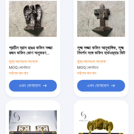
প্রাচীন ব্রাস রঙের কফিন সজ্জা
সূক্ষ্ম সজ্জা কফিন আনুষাঙ্গিক, সূক্ষ্ম
রজন কফিন কোণ অনুকরণ
নিদর্শন সঙ্গে কফিন হার্ডওয়্যার কিট
RSC03
মূল্য:
আলোচনা সাপেক্ষে
মূল্য:
আলোচনা সাপেক্ষে
MOQ:
কোনটাতে
MOQ:
কোনটাতে
সর্বশেষ দাম পান
সর্বশেষ দাম পান
এখন যোগাযোগ
এখন যোগাযোগ
বাড়ি
পণ্য
আমাদের সম্পর্কে