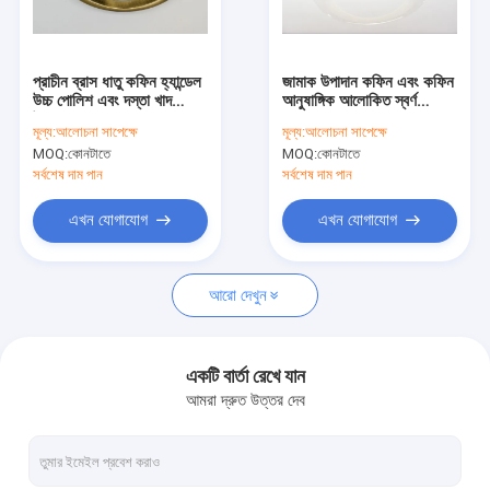
কারখানা ভ্রমণ
মান নিয়ন্ত্রণ
প্রাচীন ব্রাস ধাতু কফিন হ্যান্ডেল
জামাক উপাদান কফিন এবং কফিন
উচ্চ পোলিশ এবং দস্তা খাদ
আনুষাঙ্গিক আলোকিত স্বর্ণ
আমাদের সাথে যোগাযোগ করুন
উপাদান ZH004AB
Plating ZH004
মূল্য:
আলোচনা সাপেক্ষে
মূল্য:
আলোচনা সাপেক্ষে
MOQ:
কোনটাতে
MOQ:
কোনটাতে
উদ্ধৃতির জন্য আবেদন
সর্বশেষ দাম পান
সর্বশেষ দাম পান
এখন যোগাযোগ
এখন যোগাযোগ
কফিন সজ্জা
আরো দেখুন
কফিন কর্নার
প্লাস্টিক কফিন হ্যান্ডলগুলি
একটি বার্তা রেখে যান
আমরা দ্রুত উত্তর দেব
মেটাল কফিন হ্যান্ডলগুলি
কাটস সুইং বার