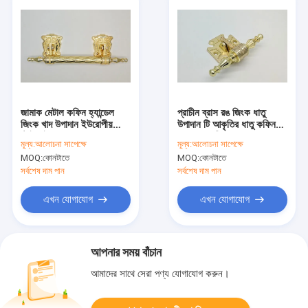
জামাক মেটাল কফিন হ্যান্ডেল
প্রাচীন ব্রাস রঙ জিংক ধাতু
জিংক খাদ উপাদান ইউরোপীয়
উপাদান টি আকৃতির ধাতু কফিন
স্টাইল ইন গোল্ড লেপ ZH005
হ্যান্ডেল সংক্ষিপ্ত ZH005-AT
মূল্য:
আলোচনা সাপেক্ষে
মূল্য:
আলোচনা সাপেক্ষে
MOQ:
কোনটাতে
MOQ:
কোনটাতে
সর্বশেষ দাম পান
সর্বশেষ দাম পান
এখন যোগাযোগ
এখন যোগাযোগ
আপনার সময় বাঁচান
আমাদের সাথে সেরা পণ্য যোগাযোগ করুন।