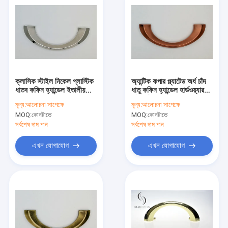
ক্লাসিক স্টাইল নিকেল প্লাস্টিক
অ্যান্টিক কপার প্ল্যাটেড অর্ধ চাঁদ
ধাতব কফিন হ্যান্ডেল ইতালীয়
ধাতু কফিন হ্যান্ডেল হার্ডওয়্যার
নকশা লোড ভারবহন
পাইকারি ZH004AC
মূল্য:
আলোচনা সাপেক্ষে
মূল্য:
আলোচনা সাপেক্ষে
ZH004NP
MOQ:
কোনটাতে
MOQ:
কোনটাতে
সর্বশেষ দাম পান
সর্বশেষ দাম পান
এখন যোগাযোগ
এখন যোগাযোগ
বাড়ি
পণ্য
আমাদের সম্পর্কে