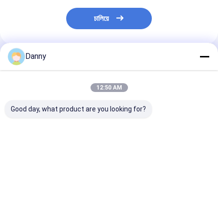
চালিয়ে
Danny
প্রস্তাবিত পণ্য
12:50 AM
Good day, what product are you looking for?
কফিন ফিটিং কফিনের অংশ পলি
পিপি বা এবিএস উপাদান দিয়ে
কফিন এবং কফিন প্লাস্
ব্যাগ রঙ সরবরাহের সময়
কফিনের সজ্জা জন্য কাস্টম
প্যাকেজ কফিনের অলঙ্
ডিজাইন সমর্থন
কফিনের কোণ
ভালো দাম
ভালো দাম
ভালো দাম