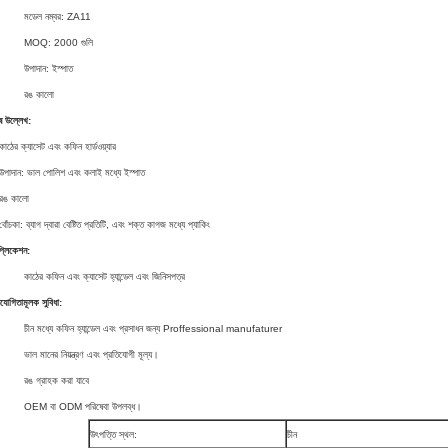
মডেল নম্বর: ZA11
MOQ: 2000 গুলি
উপাদান: ইস্পাত
রঙ কালো
ষ উল্লেখ:
কাঠের ক্যাসেট এবং কফিন হার্ডওয়্যার
উপাদান: ভাল পোলিশ এবং কলাই মধ্যে ইস্পাত
রঙ কালো
বোঁচকা: ব্যাগ দ্বারা বেষ্টিত প্রতিটি, এবং শক্ত কাগজ মধ্যে প্যাকিং
প্লিকেশন:
কাঠের কফিন এবং ক্যাসেট হ্যান্ডেল এবং জিনিসপত্র
িযোগিতামূলক সুবিধা:
চীন মধ্যে কফিন হ্যান্ডেল এবং প্রসাধন জন্য Proffessional manufaturer
ভাল মানের নিয়ন্ত্রণ এবং প্রতিযোগী মূল্য।
রঙ গ্রাহক করা যাবে
OEM বা ODM পরিষেবা উপলব্ধ।
উৎপত্তি স্থল:
চীন