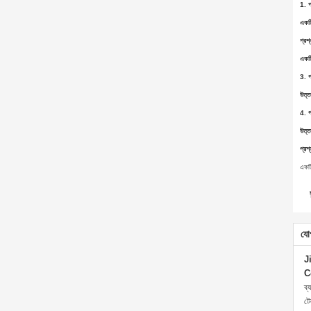
1. প
একট
প্রশ্
একট
3. প
উত্ত
4. প
উত্ত
প্রশ্
একটি
যো
J
C
ব্
ট