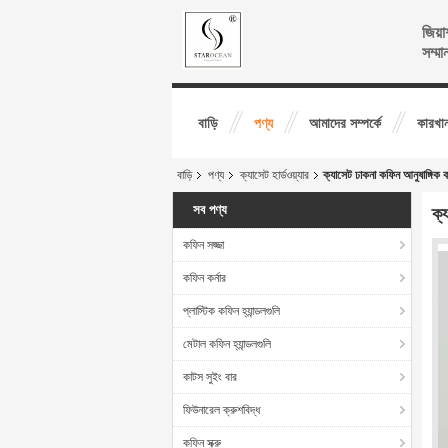
জিয়া
সম্মা
বাড়ি
পণ্য
আমাদের সম্পর্কে
কারখান
বাড়ি
পণ্য
ক্যাসেট হার্ডওয়্যার
ক্যাসেট ঢাকনা কফিন আনুষাঙ্গি
সব পণ্য
ক্
কফিন সজ্জা
কফিন কর্নার
প্লাস্টিক কফিন হ্যান্ডলগুলি
মেটাল কফিন হ্যান্ডলগুলি
কাটস সুইং বার
ফিউনারেল ক্রুশবিদ্ধ
কফিন স্ক্রু