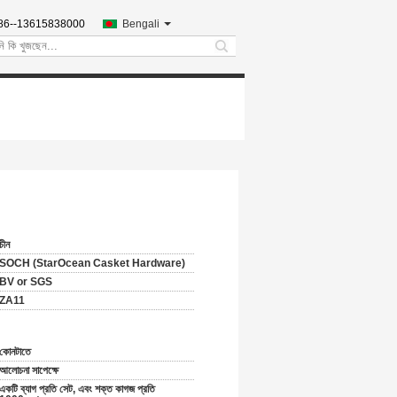
86--13615838000
Bengali
search
চীন
SOCH (StarOcean Casket Hardware)
BV or SGS
ZA11
কোনটাতে
আলোচনা সাপেক্ষে
একটি ব্যাগ প্রতি সেট, এবং শক্ত কাগজ প্রতি