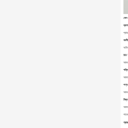
কেন 
ব্য
প্রা
নমনী
অভিজ
90 দ
আমরা
শক্ত
আমাদ
পণ্য
আমরা
নিম
আমাদ
পার
প্রায