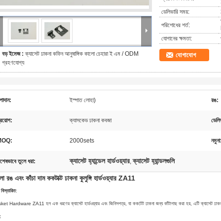
ডেলিভারি সময়:
পরিশোধের শর্ত:
যোগানের ক্ষমতা:
বড় ইমেজ :
ক্যাসেট ঢাকনা কফিন আনুষাঙ্গিক কালো চেহারা ই এম / ODM
যোগাযোগ
গ্রহণযোগ্য
পাদান:
ইস্পাত লোহা)
রঙ:
্রয়োগ:
ক্যাসকেড ঢাকনা কবজা
ডেলি
MOQ:
2000sets
নমুনা
ক্যাসেট হ্যান্ডেল হার্ডওয়্যার
ক্যাসেট হ্যান্ডলগুলি
িশেষভাবে তুলে ধরা:
,
ো রঙ এবং কাঁচা দাম ককটাক্ট ঢাকনা কুলুঙ্গি হার্ডওয়্যার ZA11
 বিস্তারিত:
et Hardware ZA11 হল এক ধরণের ক্যাসেট হার্ডওয়্যার এবং জিনিসপত্র, যা ককটেট ঢাকনা জন্য কাঁটাগাছ করা হয়, এটি ক্যাসেট 
: