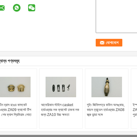
যান্য পণ্যসমূহ
াচীন ব্রাস রঙের কাসকেট
আমেরিকান স্টাইল casket
সুইং জিনিসপত্র কফিন অলঙ্কার,
ইস্
্ডওয়্যার ZA09 ক্যাসেট টিপ
হার্ডওয়্যার লক ক্যাসেট ঢাকনা লক
কাচস হ্যান্ডেল হার্ডওয়্যার ZA08
ZA0
 শেষ ক্যাপ প্রিমিয়াম লোহা
জন্য ZA10 উচ্চ ক্ষমতা
স্ক্রু ডান্ডা সঙ্গে
পুর