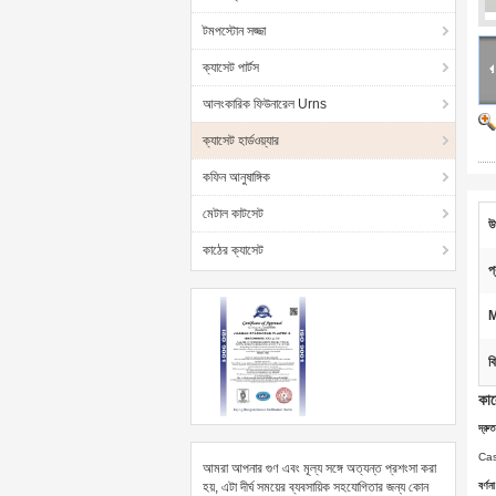
টমপস্টোন সজ্জা
ক্যাসেট পার্টস
আলংকারিক ফিউনারেল Urns
ক্যাসেট হার্ডওয়্যার
কফিন আনুষাঙ্গিক
মেটাল কাটসেট
উ
কাঠের ক্যাসেট
প
ব
কাল
দ্রুত
Cask
আমরা আপনার গুণ এবং মূল্য সঙ্গে অত্যন্ত প্রশংসা করা
হয়, এটা দীর্ঘ সময়ের ব্যবসায়িক সহযোগিতার জন্য কোন
বর্ণনা