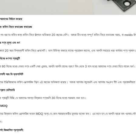
আমাদের নির্বাচন করেছে
াপক কফিন নিহত কভারেজ কভারেজ
য় সব ধরণের কফিন জন্য কফিন নিহত উত্পাদন অভিজ্ঞতা 20 বছরের বেশি।
আমরা চীন মধ্যে সম্পূর্ণ কফিন নিহত কভারেজ আছে, যা molds উন্
য় পণ্য মূল্য এবং গুণ
্ঞতা 20 বছর বিশ্বব্যাপী কফিন নিহত এক্সপোর্ট।
ভাল বিভিন্ন বাজারে মানের প্রয়োজন জানেন, এবং আপনি সবচেয়ে খরচ কার্যকর পণ্য প্রদান
িনের গুণগত গ্যারান্টি
 90 দিনের মধ্যে ফেরত পণ্য একটি সেবা রেন্ডার, আপনি আপনি তাদের গ্রহণ দিন থেকে 3 মাস মধ্যে আমাদের পণ্য ফেরত দিতে পারেন অর্থ।
িশালী আর ডি ক্যাপাসিটি
ের ইঞ্জিনিয়ারদের কফিন এক্সেসরিজ শিল্পে ২0 বছরের অভিজ্ঞতা রয়েছে।
আমরা আপনার নমুনাগুলি এবং আপনার অঙ্কন শীট এবং প্রয়োজনীয়তা
 দ্রুত ডেলিভারি
 গ্যারান্টি দিচ্ছি যে আমাদের সমস্ত বিদ্যমান পণ্যগুলি 30 দিনের মধ্যে সরবরাহ করা হবে।
্ন MOQ
ের বিদ্যমান কফিন এক্সেসরিজ মডেল MOQ অন্য যে কোন সরবরাহকারীর তুলনায় অনেক কম।
এর মানে হল যে আপনি আরো কম খরসায় স্টোরিস
েন।
়শই জিজ্ঞাসিত প্রশ্নাবলী: