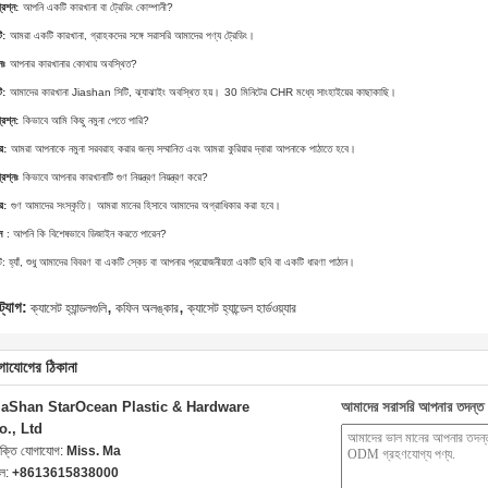
্রশ্ন:
আপনি একটি কারখানা বা ট্রেডিং কোম্পানী?
ি:
আমরা একটি কারখানা, গ্রাহকদের সঙ্গে সরাসরি আমাদের পণ্য ট্রেডিং।
নঃ
আপনার কারখানার কোথায় অবস্থিত?
ি:
আমাদের কারখানা Jiashan সিটি, ঝ্যাঝাইং অবস্থিত হয়।
30 মিনিটের CHR মধ্যে সাংহাইয়ের কাছাকাছি।
্রশ্ন:
কিভাবে আমি কিছু নমুনা পেতে পারি?
র:
আমরা আপনাকে নমুনা সরবরাহ করার জন্য সম্মানিত এবং আমরা কুরিয়ার দ্বারা আপনাকে পাঠাতে হবে।
্রশ্নঃ
কিভাবে আপনার কারখানাটি গুণ নিয়ন্ত্রণ নিয়ন্ত্রণ করে?
র:
গুণ আমাদের সংস্কৃতি।
আমরা মানের হিসাবে আমাদের অগ্রাধিকার করা হবে।
ন
: আপনি কি বিশেষভাবে ডিজাইন করতে পারেন?
: হ্যাঁ, শুধু আমাদের বিবরণ বা একটি স্কেচ বা আপনার প্রয়োজনীয়তা একটি ছবি বা একটি ধারণা পাঠান।
,
,
ট্যাগ:
ক্যাসেট হ্যান্ডলগুলি
কফিন অলঙ্কার
ক্যাসেট হ্যান্ডেল হার্ডওয়্যার
গাযোগের ঠিকানা
iaShan StarOcean Plastic & Hardware
আমাদের সরাসরি আপনার তদন্ত 
o., Ltd
যক্তি যোগাযোগ:
Miss. Ma
েল:
+8613615838000