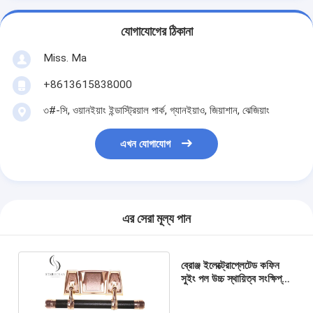
যোগাযোগের ঠিকানা
Miss. Ma
+8613615838000
৩#-সি, ওয়ানইয়াং ইন্ডাস্ট্রিয়াল পার্ক, গ্যানইয়াও, জিয়াশান, ঝেজিয়াং
এখন যোগাযোগ
এর সেরা মূল্য পান
ব্রোঞ্জ ইলেক্ট্রোপ্লেটেড কফিন
সুইং পল উচ্চ স্থায়িত্ব সংক্ষিপ্ত
পল সেট পাইকারি SW-F