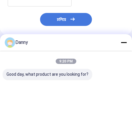
চালিয়ে
Danny
প্রস্তাবিত পণ্য
9:20 PM
Good day, what product are you looking for?
চকচকে স্বর্ণ পিপি জিংক খাদ কফিন
সর্বশেষ সান্ধ্যভোজ প্যাটার্ন
ক্লাসিক ডিজাইন কফিন
আনুষাঙ্গিক কফিন হ্যান্ডেল
ডিজাইন কফিন সুইং বার নমুনা
বার কফিন এবং কফিনের
হার্ডওয়্যার SW-B
উপলব্ধ লিফট 500kg ওজন
ছোট আকারের সোয়িং
SW-A
A
ভালো দাম
ভালো দাম
ভালো দাম