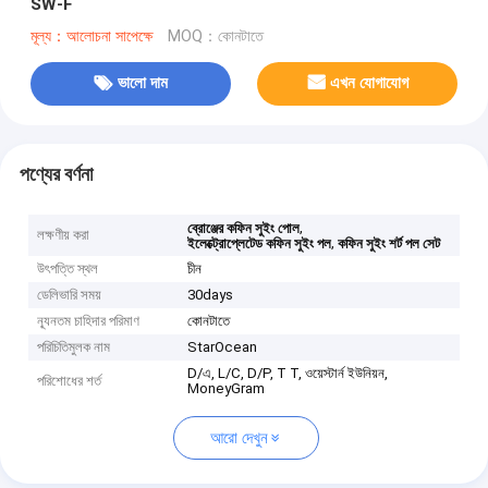
SW-F
মূল্য：আলোচনা সাপেক্ষে
MOQ：কোনটাতে
ভালো দাম
এখন যোগাযোগ
পণ্যের বর্ণনা
,
ব্রোঞ্জের কফিন সুইং পোল
লক্ষণীয় করা
,
ইলেক্ট্রোপ্লেটেড কফিন সুইং পল
কফিন সুইং শর্ট পল সেট
উৎপত্তি স্থল
চীন
ডেলিভারি সময়
30days
ন্যূনতম চাহিদার পরিমাণ
কোনটাতে
পরিচিতিমুলক নাম
StarOcean
D/এ, L/C, D/P, T T, ওয়েস্টার্ন ইউনিয়ন,
পরিশোধের শর্ত
MoneyGram
আরো দেখুন