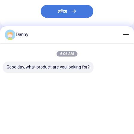
চালিয়ে
Danny
প্রস্তাবিত পণ্য
6:06 AM
Good day, what product are you looking for?
সিলভার এবিএস নতুন উপাদান
ইলেক্ট্রোপ্লেটেড ব্রোঞ্জ এবিএস
মার্কিন যুক্তরাষ্ট্র ভারী-ড
গুণমান কফিন কোণ ভারী ওজন
নিউ ডিজাইন কফিন কোণ কফিন
মেটাল হ্যান্ডল সহ কফি
প্রতিরোধের 3 # এস
আনুষাঙ্গিক 28#
Tailspin যন্ত্রণা
ভালো দাম
ভালো দাম
ভালো দাম