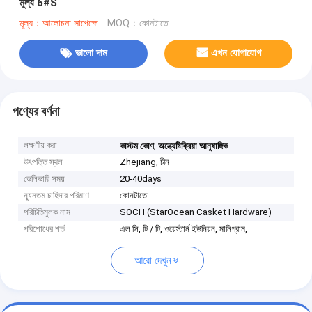
মূল্য 6#S
মূল্য：আলোচনা সাপেক্ষে
MOQ：কোনটাতে
ভালো দাম
এখন যোগাযোগ
পণ্যের বর্ণনা
লক্ষণীয় করা
,
কাস্টম কোণ
অন্ত্যেষ্টিক্রিয়া আনুষাঙ্গিক
উৎপত্তি স্থল
Zhejiang, চীন
ডেলিভারি সময়
20-40days
ন্যূনতম চাহিদার পরিমাণ
কোনটাতে
পরিচিতিমুলক নাম
SOCH (StarOcean Casket Hardware)
পরিশোধের শর্ত
এল সি, টি / টি, ওয়েস্টার্ন ইউনিয়ন, মানিগ্রাম,
আরো দেখুন