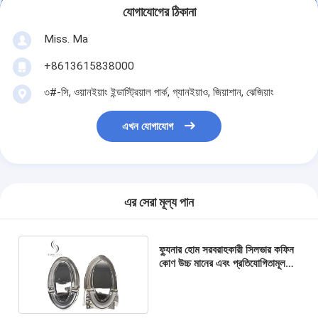
যোগাযোগের ঠিকানা
Miss. Ma
+8613615838000
৩#-সি, ওয়ানইয়াং ইন্ডাস্ট্রিয়াল পার্ক, গ্যানইয়াও, জিয়াশান, ঝেজিয়াং
এখন যোগাযোগ
এর সেরা মূল্য পান
ফ্যুনার হোম সরবরাহকারী সিলভার কফিন
কোণ উচ্চ মানের এবং প্রতিযোগিতামূলক
মূল্য 6#S