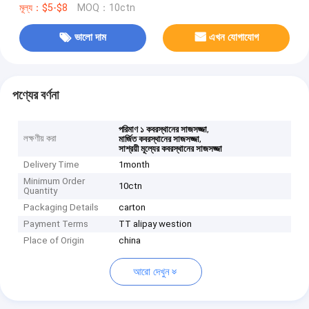
মূল্য：$5-$8
MOQ：10ctn
ভালো দাম
এখন যোগাযোগ
পণ্যের বর্ণনা
,
পরিমাণ ১ কবরস্থানের সাজসজ্জা
লক্ষণীয় করা
,
মার্জিত কবরস্থানের সাজসজ্জা
সাশ্রয়ী মূল্যের কবরস্থানের সাজসজ্জা
Delivery Time
1month
Minimum Order
10ctn
Quantity
Packaging Details
carton
Payment Terms
TT alipay westion
Place of Origin
china
আরো দেখুন