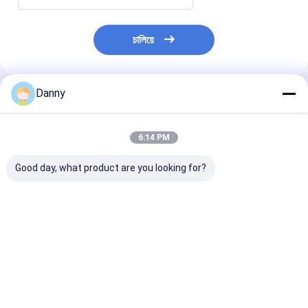
চালিয়ে
Danny
প্রস্তাবিত পণ্য
6:14 PM
Good day, what product are you looking for?
কফিন ফিটিং কফিনের অংশ পলি
পিপি বা এবিএস উপাদান দিয়ে
কফিন এবং কফিন প্লাস্
ব্যাগ রঙ সরবরাহের সময়
কফিনের সজ্জা জন্য কাস্টম
প্যাকেজ কফিনের অলঙ্
ডিজাইন সমর্থন
কফিনের কোণ
ভালো দাম
ভালো দাম
ভালো দাম