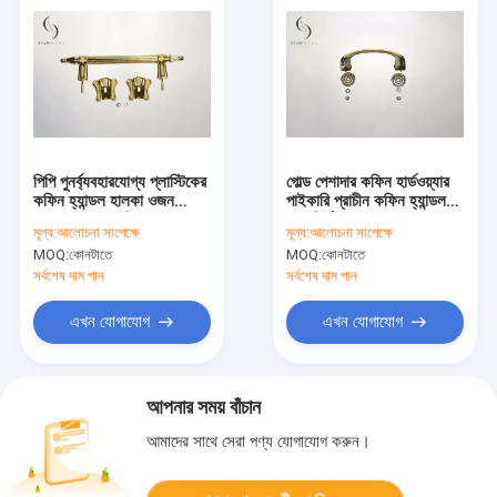
পিপি পুনর্ব্যবহারযোগ্য প্লাস্টিকের
গোল্ড পেশাদার কফিন হার্ডওয়্যার
কফিন হ্যান্ডল হালকা ওজন
পাইকারি প্রাচীন কফিন হ্যান্ডল
অত্যন্ত আলংকারিক P9015
ভাল নির্ভরযোগ্যতা P9014
মূল্য:
আলোচনা সাপেক্ষে
মূল্য:
আলোচনা সাপেক্ষে
MOQ:
কোনটাতে
MOQ:
কোনটাতে
সর্বশেষ দাম পান
সর্বশেষ দাম পান
এখন যোগাযোগ
এখন যোগাযোগ
আপনার সময় বাঁচান
আমাদের সাথে সেরা পণ্য যোগাযোগ করুন।