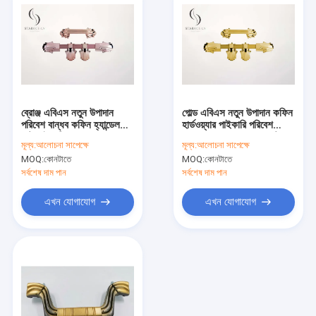
ব্রোঞ্জ এবিএস নতুন উপাদান
গোল্ড এবিএস নতুন উপাদান কফিন
পরিবেশ বান্ধব কফিন হ্যান্ডেল
হার্ডওয়্যার পাইকারি পরিবেশ
সেট পাইকারি 16 # (P9006
বান্ধব 16# (P9006 সেট)
মূল্য:
আলোচনা সাপেক্ষে
মূল্য:
আলোচনা সাপেক্ষে
সেট)
MOQ:
কোনটাতে
MOQ:
কোনটাতে
সর্বশেষ দাম পান
সর্বশেষ দাম পান
এখন যোগাযোগ
এখন যোগাযোগ
বাড়ি
পণ্য
আমাদের সম্পর্কে